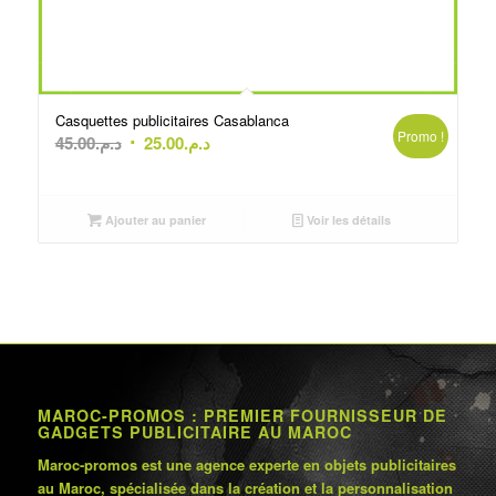
Casquettes publicitaires Casablanca
Promo !
Le
Le
45.00
د.م.
25.00
د.م.
prix
prix
initial
actuel
était :
est :
Ajouter au panier
Voir les détails
د.م.25.00.
د.م.45.00.
MAROC-PROMOS : PREMIER FOURNISSEUR DE
GADGETS PUBLICITAIRE AU MAROC
Maroc-promos est une agence experte en objets publicitaires
au Maroc, spécialisée dans la création et la personnalisation