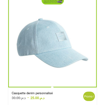
Casquette denim personnalisé
Promo !
Le
Le
30.00
د.م.
25.00
د.م.
prix
prix