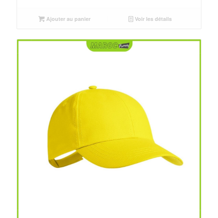
initial
actuel
était :
est :
Ajouter au panier
Voir les détails
د.م.25.00.
د.م.30.00.