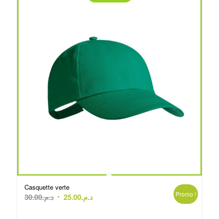
Casquette verte
Promo !
Le
Le
30.00
د.م.
25.00
د.م.
prix
prix