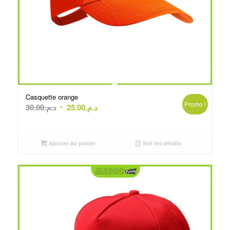
Casquette orange
Promo !
Le
Le
30.00
د.م.
25.00
د.م.
prix
prix
initial
actuel
était :
est :
Ajouter au panier
Voir les détails
د.م.30.00.
د.م.25.00.