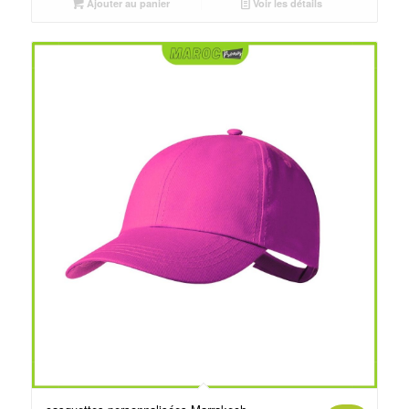
était :
est :
Ajouter au panier
Voir les détails
د.م.30.00.
د.م.25.00.