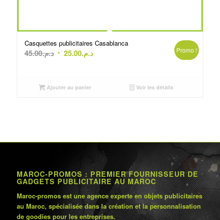
Casquettes publicitaires Casablanca
Promo !
Le
Le
45.00
د.م.
25.00
د.م.
prix
prix
initial
actuel
était :
est :
Ajouter au panier
Voir les détails
د.م.45.00.
د.م.25.00.
MAROC-PROMOS : PREMIER FOURNISSEUR DE
GADGETS PUBLICITAIRE AU MAROC
Maroc-promos est une agence experte en objets publicitaires
au Maroc, spécialisée dans la création et la personnalisation
de goodies pour les entreprises.