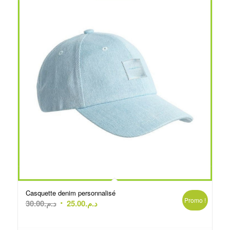
Casquette denim personnalisé
Promo !
Le
Le
30.00
د.م.
25.00
د.م.
prix
prix
initial
actuel