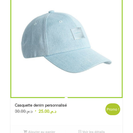
Casquette denim personnalisé
Promo !
Le
Le
30.00
د.م.
25.00
د.م.
prix
prix
initial
actuel
était :
est :
Ajouter au panier
Voir les détails