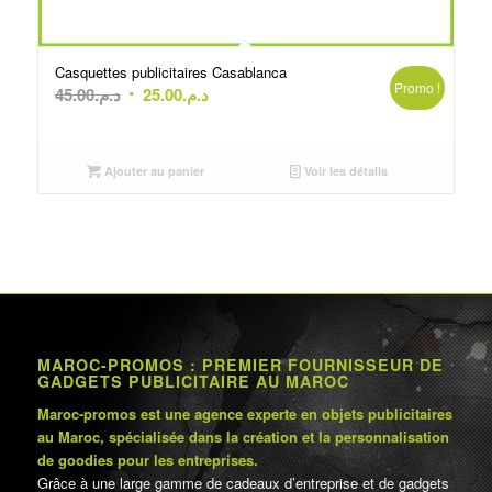
Casquettes publicitaires Casablanca
Promo !
Le
Le
45.00
د.م.
25.00
د.م.
prix
prix
initial
actuel
était :
est :
Ajouter au panier
Voir les détails
د.م.25.00.
د.م.45.00.
MAROC-PROMOS : PREMIER FOURNISSEUR DE
GADGETS PUBLICITAIRE AU MAROC
Maroc-promos est une agence experte en objets publicitaires
au Maroc, spécialisée dans la création et la personnalisation
de goodies pour les entreprises.
Grâce à une large gamme de cadeaux d’entreprise et de gadgets