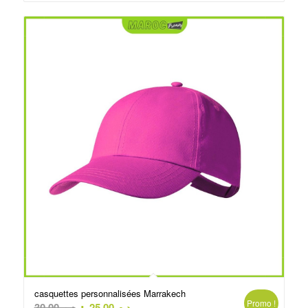
د.م.25.00.
د.م.30.00.
casquettes personnalisées Marrakech
Promo !
Le
Le
30.00
د.م.
25.00
د.م.