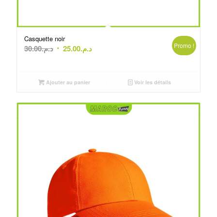
Casquette noir
Promo !
Le
Le
30.00
د.م.
25.00
د.م.
prix
prix
initial
actuel
était :
est :
Ajouter au panier
Voir les détails
د.م.25.00.
د.م.30.00.