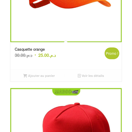
Casquette orange
Promo !
Le
Le
30.00
د.م.
25.00
د.م.
prix
prix
initial
actuel
était :
est :
Ajouter au panier
Voir les détails
د.م.25.00.
د.م.30.00.