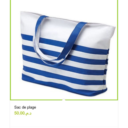
Sac de plage
50.00
د.م.