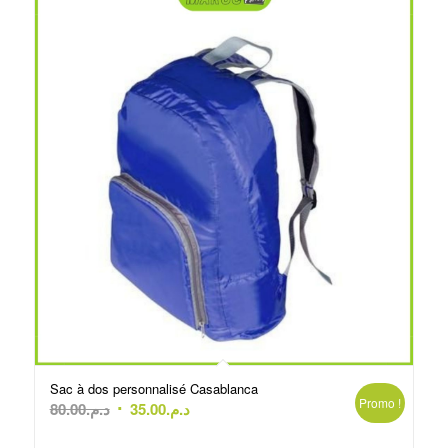
Sac à dos personnalisé Casablanca
Promo !
Le
Le
80.00
د.م.
35.00
د.م.
prix
prix