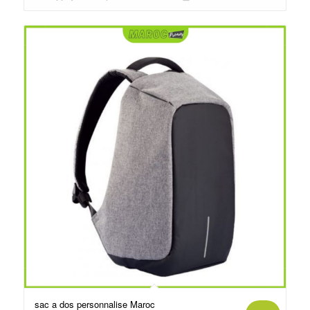
د.م.35.00.
د.م.80.00.
sac a dos personnalise Maroc