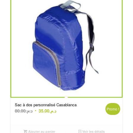
Sac à dos personnalisé Casablanca
Promo !
Le
Le
80.00
د.م.
35.00
د.م.
prix
prix
initial
actuel
était :
est :
Ajouter au panier
Voir les détails