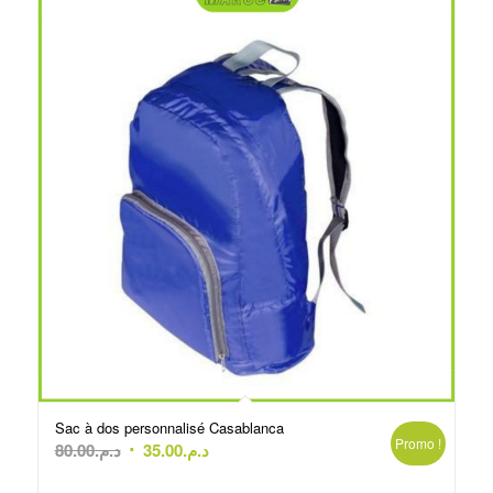
Sac à dos personnalisé Casablanca
Promo !
Le
Le
80.00
د.م.
35.00
د.م.
prix
prix