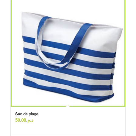
Sac de plage
50.00
د.م.