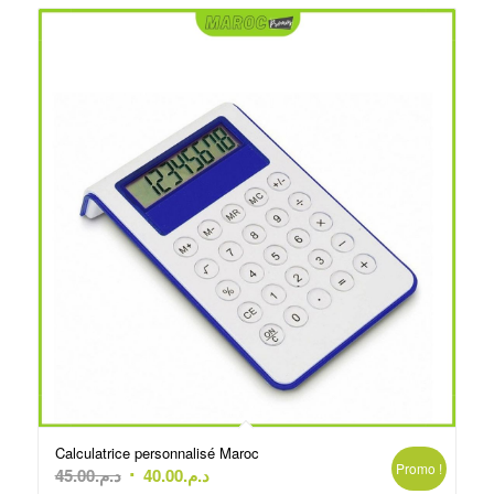
Calculatrice personnalisé Maroc
Promo !
Le
Le
45.00
د.م.
40.00
د.م.