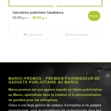
Calculatrice publicitaire Casablanca
Promo !
Le
Le
50.00
د.م.
40.00
د.م.
prix
prix
initial
actuel
était :
est :
Lire la suite
Voir les détails
د.م.40.00.
د.م.50.00.
MAROC-PROMOS : PREMIER FOURNISSEUR DE
GADGETS PUBLICITAIRE AU MAROC
Maroc-promos est une agence experte en objets publicitaires
au Maroc, spécialisée dans la création et la personnalisation
de goodies pour les entreprises.
Grâce à une large gamme de cadeaux d’entreprise et de gadgets
promotionnels, nous accompagnons les professionnels dans leur