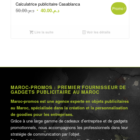
Calculatrice publicitaire Casablanca
Promo !
Le
Le
50.00
د.م.
40.00
د.م.
prix
prix
initial
actuel
était :
est :
Lire la suite
Voir les détails
د.م.40.00.
د.م.50.00.
MAROC-PROMOS : PREMIER FOURNISSEUR DE
GADGETS PUBLICITAIRE AU MAROC
Maroc-promos est une agence experte en objets publicitaires
au Maroc, spécialisée dans la création et la personnalisation
de goodies pour les entreprises.
Grâce à une large gamme de cadeaux d’entreprise et de gadgets
promotionnels, nous accompagnons les professionnels dans leur
stratégie de communication par l’objet.