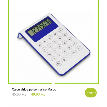
Calculatrice personnalisé Maroc
Promo !
Le
Le
45.00
د.م.
40.00
د.م.
prix
prix
initial
actuel