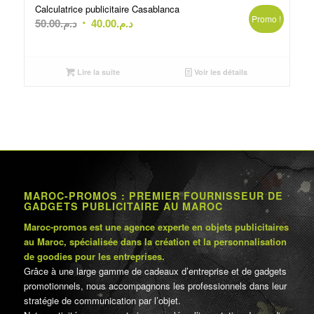
Calculatrice publicitaire Casablanca
Promo !
Le
Le
50.00
د.م.
40.00
د.م.
prix
prix
initial
actuel
était :
est :
Lire la suite
Voir les détails
د.م.40.00.
د.م.50.00.
MAROC-PROMOS : PREMIER FOURNISSEUR DE
GADGETS PUBLICITAIRE AU MAROC
Maroc-promos est une agence experte en objets publicitaires
au Maroc, spécialisée dans la création et la personnalisation
de goodies pour les entreprises.
Grâce à une large gamme de cadeaux d’entreprise et de gadgets
promotionnels, nous accompagnons les professionnels dans leur
stratégie de communication par l’objet.