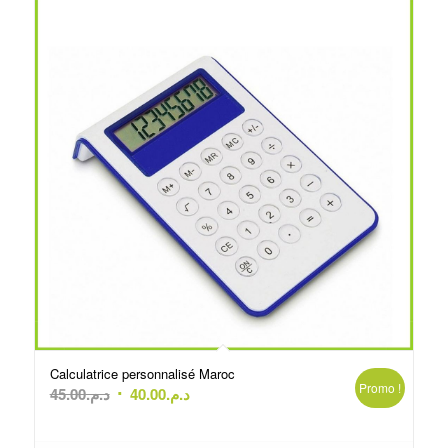
Calculatrice personnalisé Maroc
Promo !
Le
Le
45.00
د.م.
40.00
د.م.
prix
prix
initial
actuel