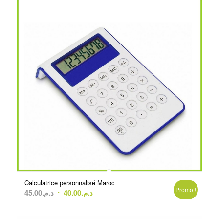
Calculatrice personnalisé Maroc
Promo !
Le
Le
45.00
د.م.
40.00
د.م.
prix
prix
initial
actuel