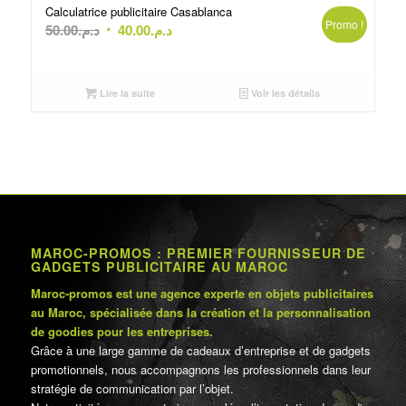
Calculatrice publicitaire Casablanca
Promo !
Le
Le
50.00
د.م.
40.00
د.م.
prix
prix
initial
actuel
était :
est :
Lire la suite
Voir les détails
د.م.40.00.
د.م.50.00.
MAROC-PROMOS : PREMIER FOURNISSEUR DE
GADGETS PUBLICITAIRE AU MAROC
Maroc-promos est une agence experte en objets publicitaires
au Maroc, spécialisée dans la création et la personnalisation
de goodies pour les entreprises.
Grâce à une large gamme de cadeaux d’entreprise et de gadgets
promotionnels, nous accompagnons les professionnels dans leur
stratégie de communication par l’objet.