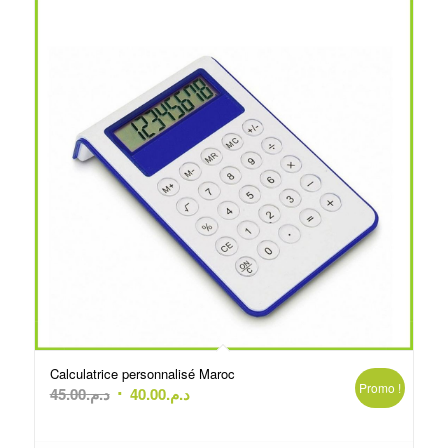
Calculatrice personnalisé Maroc
Promo !
Le
Le
45.00
د.م.
40.00
د.م.
prix
prix
initial
actuel