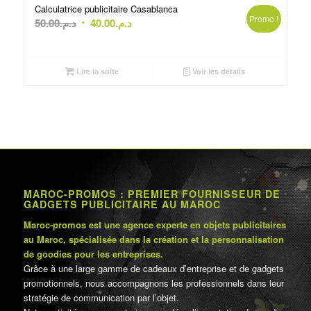
Calculatrice publicitaire Casablanca
Promo !
Le
Le
50.00
د.م.
40.00
د.م.
prix
prix
initial
actuel
était :
est :
Lire la suite
Voir les détails
د.م.40.00.
د.م.50.00.
MAROC-PROMOS : PREMIER FOURNISSEUR DE
GADGETS PUBLICITAIRE AU MAROC
Maroc-promos est une agence experte en objets publicitaires
au Maroc, spécialisée dans la création et la personnalisation
de goodies pour les entreprises.
Grâce à une large gamme de cadeaux d’entreprise et de gadgets
promotionnels, nous accompagnons les professionnels dans leur
stratégie de communication par l’objet.