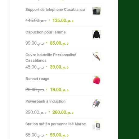
Support de téléphone Casablanca
145.00
د.م.
135.00
د.م.
Capuchon pour femme
99.00
د.م.
85.00
د.م.
Ouvre bouteille Personnalisé
Casablanca
45.00
د.م.
39.00
د.م.
Bonnet rouge
20.00
د.م.
19.00
د.م.
Powerbank à induction
290.00
د.م.
260.00
د.م.
Station météo personnalisé Maroc
65.00
د.م.
55.00
د.م.