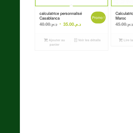
calculatrice personnalisé
Calculatri
Promo !
Casablanca
Maroc
Le
Le
40.00
د.م.
35.00
د.م.
45.00
د.م
prix
prix
initial
actuel
Ajouter au
Voir les détails
Lire la
était :
est :
panier
د.م.35.00.
د.م.40.00.