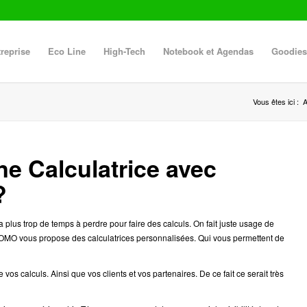
reprise
Eco Line
High-Tech
Notebook et Agendas
Goodies
Vous êtes ici :
A
une Calculatrice avec
?
 plus trop de temps à perdre pour faire des calculs. On fait juste usage de
OMO vous propose des calculatrices personnalisées. Qui vous permettent de
vos calculs. Ainsi que vos clients et vos partenaires. De ce fait ce serait très