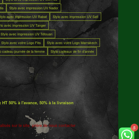
dia
Stylo avec impression UV Nador
tylo avec impression UV Rabat
Stylo avec impression UV Safi
ylo avec impression UV Tanger
Stylo avec impression UV Tétouan
Stylo avec votre Logo Fès
Stylo avec votre Logo Marrakech
lo cadeau journée de la femme
Stylo cadeaux de fin d’année
 HT 50% à l'avance, 50% à la livraison
lisés sur le site. prière de nous contacter
5