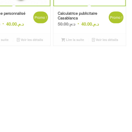
ce personnalisé
Calculatrice publicitaire
Promo !
Promo !
Casablanca
Le
Le
Le
Le
.
40.00
د.م.
50.00
د.م.
40.00
د.م.
prix
prix
prix
prix
initial
actuel
initial
actuel
 suite
Voir les détails
Lire la suite
Voir les détails
était :
est :
était :
est :
د.م.40.00.
د.م.50.00.
د.م.40.00.
د.م.45.00.