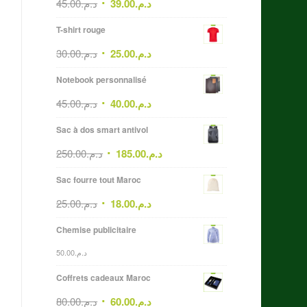
45.00
د.م.
39.00
د.م.
T-shirt rouge
30.00
د.م.
25.00
د.م.
Notebook personnalisé
45.00
د.م.
40.00
د.م.
Sac à dos smart antivol
250.00
د.م.
185.00
د.م.
Sac fourre tout Maroc
25.00
د.م.
18.00
د.م.
Chemise publicitaire
50.00
د.م.
Coffrets cadeaux Maroc
80.00
د.م.
60.00
د.م.