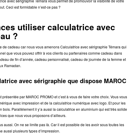
trice avec sérigraphie Témara vous permet de promouvoir la visibilité de votre
out. Ceci est formidable n’est-ce pas ?
es utiliser calculatrice avec
eau ?
 de cadeau car nous vous amenons Calculatrice avec sérigraphie Témara qui
onnel que vous pouvez offrir à vos clients ou partenaires comme cadeau dans
deau de fin d’année, cadeau personnalisé, cadeau de journée de la femme et
eaux Ramadan.
culatrice avec sérigraphie que dispose MAROC
est présentée par MAROC PROMO et c’est à vous de faire votre choix. Vous vous
umérique avec impression et de la calculatrice numérique avec logo.
Et pour les
bois. Parallèlement il y’a aussi la calculatrice en aluminium qui est très solide
rices que nous vous proposons d’ailleurs.
us aussi.
On ne se limite pas là. Car il est possible de les avoir sous toutes les
se aussi plusieurs types d’impression.