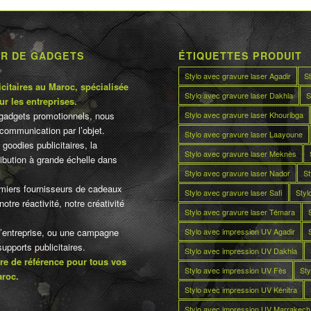
UR DE GADGETS
ÉTIQUETTES PRODUIT
Stylo avec gravure laser Agadir
S
citaires au Maroc, spécialisée
Stylo avec gravure laser Dakhla
S
ur les entreprises.
Stylo avec gravure laser Khouribga
gadgets promotionnels, nous
communication par l’objet.
Stylo avec gravure laser Laayoune
 goodies publicitaires, la
Stylo avec gravure laser Meknès
tribution à grande échelle dans
Stylo avec gravure laser Nador
St
miers fournisseurs de cadeaux
Stylo avec gravure laser Safi
Styl
otre réactivité, notre créativité
Stylo avec gravure laser Témara
Stylo avec impression UV Agadir
d’entreprise, ou une campagne
pports publicitaires.
Stylo avec impression UV Dakhla
re de référence pour tous vos
Stylo avec impression UV Fès
Sty
aroc.
Stylo avec impression UV Kénitra
Stylo avec impression UV Marrakech