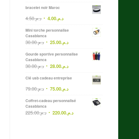
bracelet noir Maroc
4.50
د.م.
4.00
د.م.
Mini torche personnalise
Casablanca
30.00
د.م.
25.00
د.م.
Gourde sportive personnalise
Casablanca
30.00
د.م.
28.00
د.م.
Clé usb cadeau entreprise
79.00
د.م.
75.00
د.م.
Coffret-cadeau personnalisé
Casablanca
225.00
د.م.
220.00
د.م.