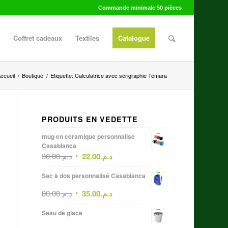
Commande minimale 50 pièces
Coffret cadeaux
Textiles
Catalogue
ccueil
/
Boutique
/
Etiquette: Calculatrice avec sérigraphie Témara
PRODUITS EN VEDETTE
mug en céramique personnalise
Casablanca
30.00
د.م.
22.00
د.م.
Sac à dos personnalisé Casablanca
80.00
د.م.
35.00
د.م.
Seau de glace