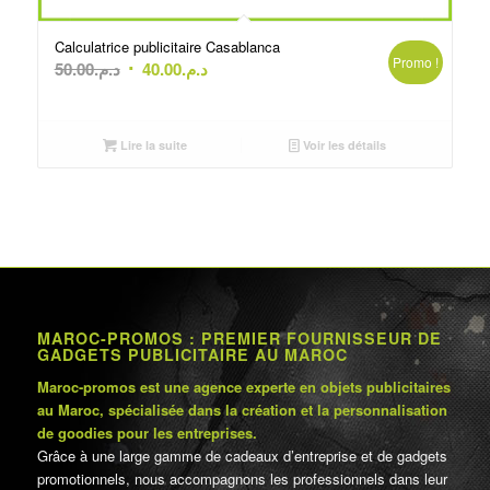
Calculatrice publicitaire Casablanca
Promo !
Le
Le
50.00
د.م.
40.00
د.م.
prix
prix
initial
actuel
était :
est :
Lire la suite
Voir les détails
د.م.40.00.
د.م.50.00.
MAROC-PROMOS : PREMIER FOURNISSEUR DE
GADGETS PUBLICITAIRE AU MAROC
Maroc-promos est une agence experte en objets publicitaires
au Maroc, spécialisée dans la création et la personnalisation
de goodies pour les entreprises.
Grâce à une large gamme de cadeaux d’entreprise et de gadgets
promotionnels, nous accompagnons les professionnels dans leur