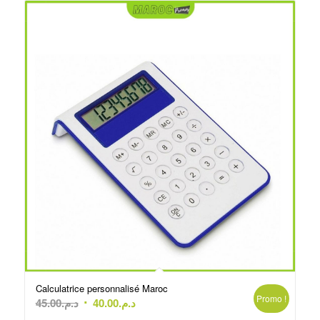
Calculatrice personnalisé Maroc
Promo !
Le
Le
45.00
د.م.
40.00
د.م.
prix
prix