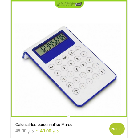
Calculatrice personnalisé Maroc
Promo !
Le
Le
45.00
د.م.
40.00
د.م.
prix
prix