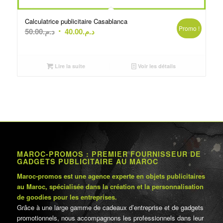
Calculatrice publicitaire Casablanca
Promo !
Le
Le
50.00
د.م.
40.00
د.م.
prix
prix
initial
actuel
était :
est :
Lire la suite
Voir les détails
د.م.40.00.
د.م.50.00.
MAROC-PROMOS : PREMIER FOURNISSEUR DE
GADGETS PUBLICITAIRE AU MAROC
Maroc-promos est une agence experte en objets publicitaires
au Maroc, spécialisée dans la création et la personnalisation
de goodies pour les entreprises.
Grâce à une large gamme de cadeaux d’entreprise et de gadgets
promotionnels, nous accompagnons les professionnels dans leur