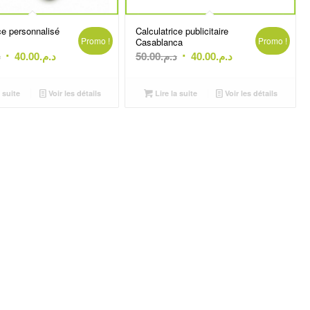
ce personnalisé
Calculatrice publicitaire
Promo !
Promo !
Casablanca
Le
Le
Le
Le
.
40.00
د.م.
50.00
د.م.
40.00
د.م.
prix
prix
prix
prix
initial
actuel
initial
actuel
 suite
Voir les détails
Lire la suite
Voir les détails
était :
est :
était :
est :
د.م.40.00.
د.م.50.00.
د.م.40.00.
د.م.45.00.