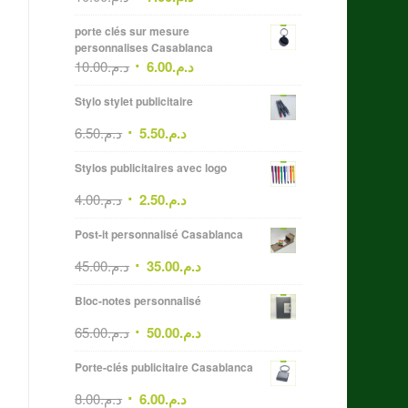
porte clés sur mesure
personnalises Casablanca
10.00
د.م.
6.00
د.م.
Stylo stylet publicitaire
6.50
د.م.
5.50
د.م.
Stylos publicitaires avec logo
4.00
د.م.
2.50
د.م.
Post-it personnalisé Casablanca
45.00
د.م.
35.00
د.م.
Bloc-notes personnalisé
65.00
د.م.
50.00
د.م.
Porte-clés publicitaire Casablanca
8.00
د.م.
6.00
د.م.