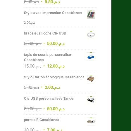
6.00
د.م.
5.50
د.م.
Stylo avec impression Casablanca
2.50
د.م.
bracelet silicone Clé USB
55.00
د.م.
50.00
د.م.
tapis de souris personnalise
Casablanca
15.00
د.م.
12.00
د.م.
Stylo Carton écologique Casablanca
5.00
د.م.
2.00
د.م.
Clé USB personnalisée Tanger
60.00
د.م.
50.00
د.م.
porte clé Casablanca
10.00
د.م.
7.00
د.م.