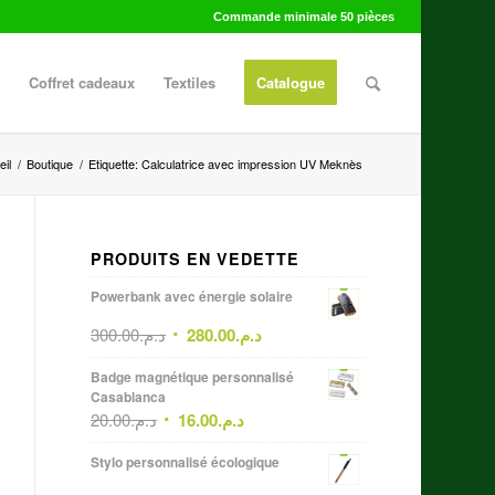
Commande minimale 50 pièces
Coffret cadeaux
Textiles
Catalogue
il
/
Boutique
/
Etiquette: Calculatrice avec impression UV Meknès
PRODUITS EN VEDETTE
Powerbank avec énergie solaire
300.00
د.م.
280.00
د.م.
Badge magnétique personnalisé
Casablanca
20.00
د.م.
16.00
د.م.
Stylo personnalisé écologique