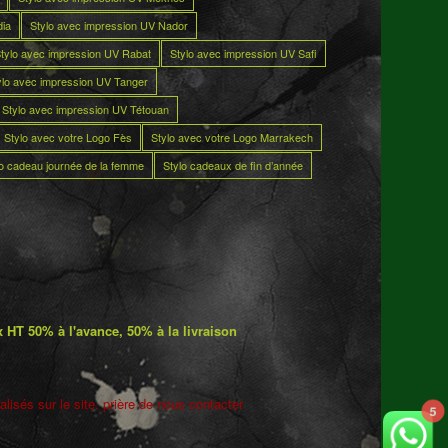
dia
Stylo avec impression UV Nador
tylo avec impression UV Rabat
Stylo avec impression UV Safi
ylo avec impression UV Tanger
Stylo avec impression UV Tétouan
Stylo avec votre Logo Fès
Stylo avec votre Logo Marrakech
lo cadeau journée de la femme
Stylo cadeaux de fin d’année
 HT 50% à l'avance, 50% à la livraison
lisés sur le site. prière de nous contacter
5