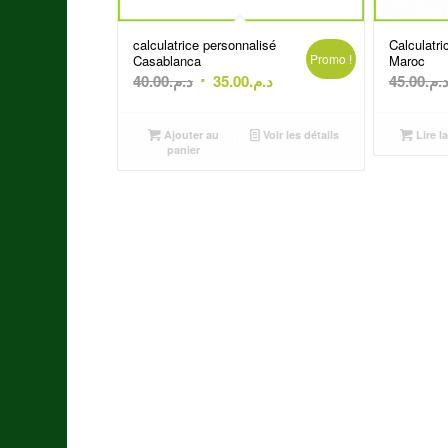
calculatrice personnalisé
Calculatri
Promo !
Casablanca
Maroc
Le
Le
40.00
د.م.
35.00
د.م.
45.00
د.م
prix
prix
initial
actuel
Ajouter au
Voir les détails
Lire la
était :
est :
panier
د.م.35.00.
د.م.40.00.