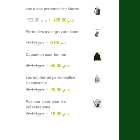
sac a dos personnalise Maroc
190.00
د.م.
185.00
د.م.
Porte-clés avec gravure laser
10.00
د.م.
6.00
د.م.
Capuchon pour femme
99.00
د.م.
85.00
د.م.
sac isotherme personnalise
Casablanca
30.00
د.م.
25.00
د.م.
Pointeur laser pour les
présentations
25.00
د.م.
19.00
د.م.