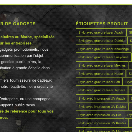
UR DE GADGETS
ÉTIQUETTES PRODUIT
Stylo avec gravure laser Agadir
S
citaires au Maroc, spécialisée
Stylo avec gravure laser Dakhla
S
ur les entreprises.
Stylo avec gravure laser Khouribga
gadgets promotionnels, nous
communication par l’objet.
Stylo avec gravure laser Laayoune
 goodies publicitaires, la
Stylo avec gravure laser Meknès
tribution à grande échelle dans
Stylo avec gravure laser Nador
St
miers fournisseurs de cadeaux
Stylo avec gravure laser Safi
Styl
otre réactivité, notre créativité
Stylo avec gravure laser Témara
Stylo avec impression UV Agadir
d’entreprise, ou une campagne
pports publicitaires.
Stylo avec impression UV Dakhla
re de référence pour tous vos
Stylo avec impression UV Fès
Sty
aroc.
Stylo avec impression UV Kénitra
Stylo avec impression UV Marrakech