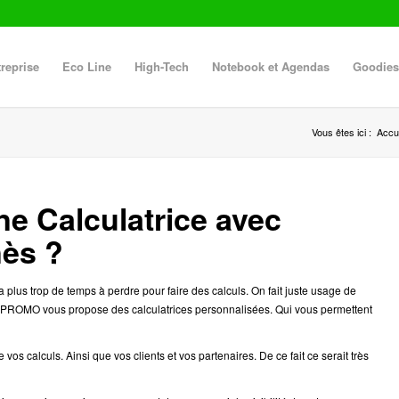
reprise
Eco Line
High-Tech
Notebook et Agendas
Goodies
Vous êtes ici :
Accue
une Calculatrice avec
ès ?
 plus trop de temps à perdre pour faire des calculs. On fait juste usage de
 PROMO vous propose des calculatrices personnalisées. Qui vous permettent
vos calculs. Ainsi que vos clients et vos partenaires. De ce fait ce serait très