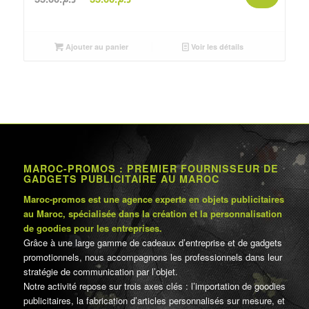
prix
prix
initial
actuel
était :
est :
Ajouter au panier
Voir les détails
د.م.35.00.
د.م.55.00.
MAROC-PROMOS : PREMIER FOURNISSEUR DE
GADGETS PUBLICITAIRE AU MAROC
Maroc-promos est une agence experte en objets publicitaires
au Maroc, spécialisée dans la création et la personnalisation
de goodies pour les entreprises.
Grâce à une large gamme de cadeaux d’entreprise et de gadgets
promotionnels, nous accompagnons les professionnels dans leur
stratégie de communication par l’objet.
Notre activité repose sur trois axes clés : l’importation de goodies
publicitaires, la fabrication d’articles personnalisés sur mesure, et