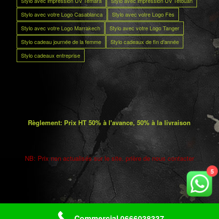
Stylo avec impression UV Témara
Stylo avec impression UV Tétouan
Stylo avec votre Logo Casablanca
Stylo avec votre Logo Fès
Stylo avec votre Logo Marrakech
Stylo avec votre Logo Tanger
Stylo cadeau journée de la femme
Stylo cadeaux de fin d’année
Stylo cadeaux entreprise
Règlement: Prix HT 50% à l'avance, 50% à la livraison
NB: Prix non actualisés sur le site. prière de nous contacter
5
Commercial 0666038337