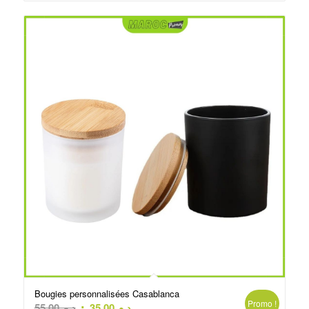
د.م.25.00.
د.م.30.00.
Bougies personnalisées Casablanca
Promo !
Le
Le
55.00
د.م.
35.00
د.م.