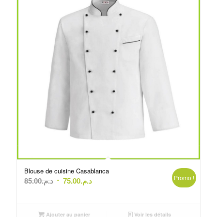
Blouse de cuisine Casablanca
Promo !
Le
Le
85.00
د.م.
75.00
د.م.
prix
prix
initial
actuel
était :
est :
Ajouter au panier
Voir les détails