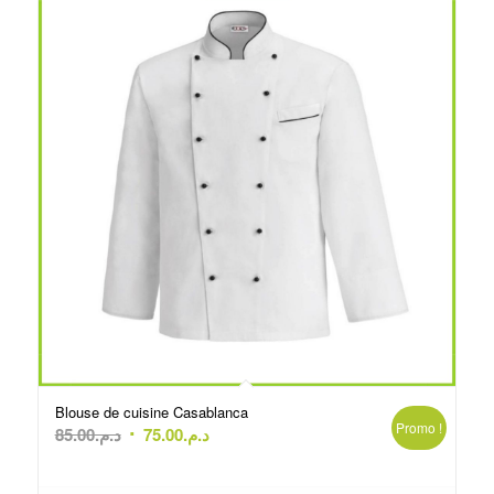
Blouse de cuisine Casablanca
Promo !
Le
Le
85.00
د.م.
75.00
د.م.
prix
prix
initial
actuel