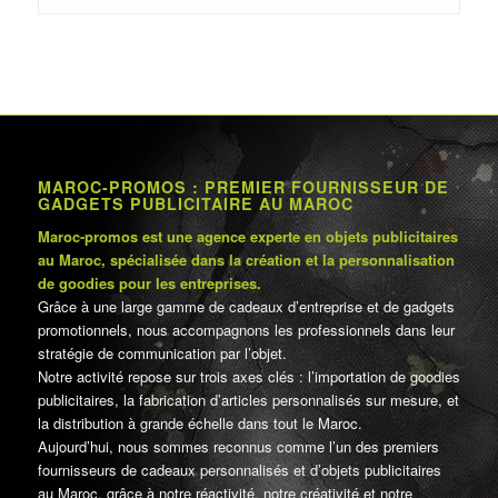
د.م.150.00.
د.م.250.00.
MAROC-PROMOS : PREMIER FOURNISSEUR DE
GADGETS PUBLICITAIRE AU MAROC
Maroc-promos est une agence experte en objets publicitaires
au Maroc, spécialisée dans la création et la personnalisation
de goodies pour les entreprises.
Grâce à une large gamme de cadeaux d’entreprise et de gadgets
promotionnels, nous accompagnons les professionnels dans leur
stratégie de communication par l’objet.
Notre activité repose sur trois axes clés : l’importation de goodies
publicitaires, la fabrication d’articles personnalisés sur mesure, et
la distribution à grande échelle dans tout le Maroc.
Aujourd’hui, nous sommes reconnus comme l’un des premiers
fournisseurs de cadeaux personnalisés et d’objets publicitaires
au Maroc, grâce à notre réactivité, notre créativité et notre