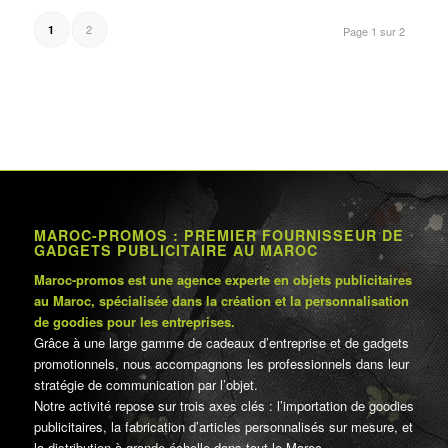
2
1
Page 1 sur 2
MAROC-PROMOS : PREMIER FOURNISSEUR DE
GADGETS PUBLICITAIRE AU MAROC
Maroc-promos est une agence experte en objets publicitaires
au Maroc, spécialisée dans la création et la personnalisation
de goodies pour les entreprises.
Grâce à une large gamme de cadeaux d’entreprise et de gadgets
promotionnels, nous accompagnons les professionnels dans leur
stratégie de communication par l’objet.
Notre activité repose sur trois axes clés : l’importation de goodies
publicitaires, la fabrication d’articles personnalisés sur mesure, et
la distribution à grande échelle dans tout le Maroc.