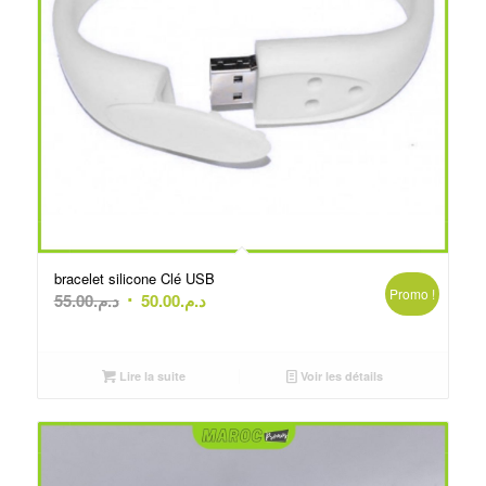
bracelet silicone Clé USB
Promo !
Le
Le
55.00
د.م.
50.00
د.م.
prix
prix
initial
actuel
était :
est :
Lire la suite
Voir les détails
د.م.50.00.
د.م.55.00.