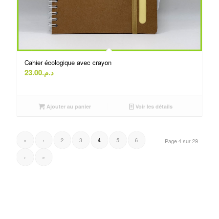
Cahier écologique avec crayon
23.00
د.م.
Ajouter au panier
Voir les détails
«
‹
2
3
5
6
4
Page 4 sur 29
›
»