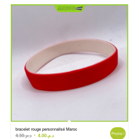
bracelet rouge personnalisé Maroc
Promo !
Le
Le
4.50
د.م.
4.00
د.م.