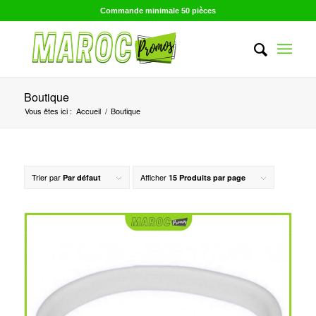
Commande minimale 50 pièces
Boutique
Vous êtes ici :
Accueil
/
Boutique
Trier par
Afficher
Par défaut
15 Produits par page