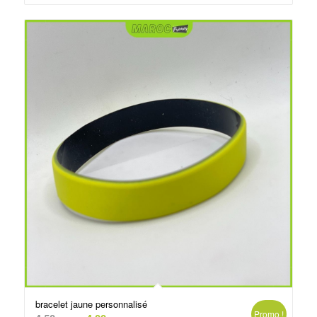
د.م.4.00.
د.م.4.50.
bracelet jaune personnalisé
Promo !